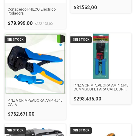
RJ11
$31.568,00
Cortacerco PHILCO Eléctrico
Podadora
$79.999,00
$122.498,00
SIN STOCK
SIN STOCK
PINZA CRIMPEADORA AMP RJ45
COMMSCOPE PARA CATEGORIA
5E
$298.436,00
PINZA CRIMPEADORA AMP RJ45
CAT 6
$762.671,00
SIN STOCK
SIN STOCK