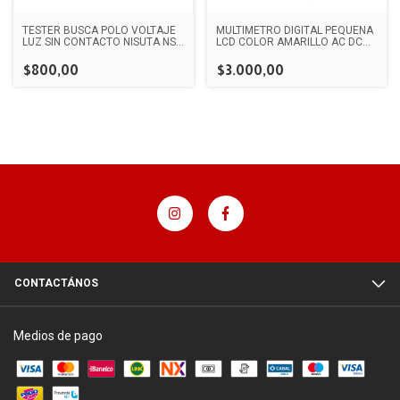
TESTER BUSCA POLO VOLTAJE
MULTÍMETRO DIGITAL PEQUEÑA
LUZ SIN CONTACTO NISUTA NS-
LCD COLOR AMARILLO AC DC
TEVO3
VOLTAJE DE CORRIENTE DE
MEDICIÓN
$800,00
$3.000,00
CONTACTÁNOS
Medios de pago