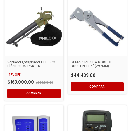
Sopladora/Aspiradora PHILCO
REMACHADORA ROBUST
Eléctrica MJPSA116
RR001-N 11.5" (292MM)
CABEZAL MOVIL 360°
$44.439,00
-
47
%
OFF
$163.000,00
$306.950,00