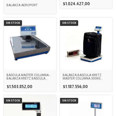
15KG X 5G / 30KG X 10G
$1.024.427,00
BALANZA AEROPORT
SIN STOCK
SIN STOCK
BASCULA MASTER COLUMNA -
BALANZA BASCULA KRETZ
BALANZA KRETZ BASCULA
MASTER COLUMNA 300KG
MASTER CABEZAL SEPARADO
HOMOLOGADA HASTA 250KG
CON COLUMNA CAPACIDADES
$1.503.852,00
$1.187.556,00
80, 150 Y 250KG
SIN STOCK
SIN STOCK