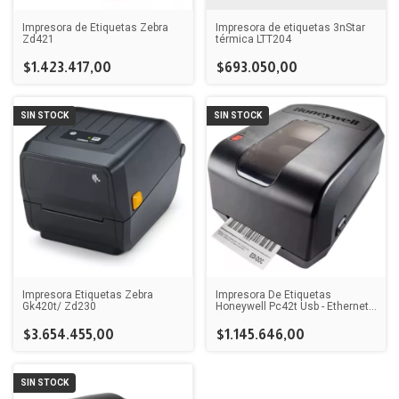
Impresora de Etiquetas Zebra
Impresora de etiquetas 3nStar
Zd421
térmica LTT204
$1.423.417,00
$693.050,00
SIN STOCK
SIN STOCK
Impresora Etiquetas Zebra
Impresora De Etiquetas
Gk420t/ Zd230
Honeywell Pc42t Usb - Ethernet
(ml)
$3.654.455,00
$1.145.646,00
SIN STOCK