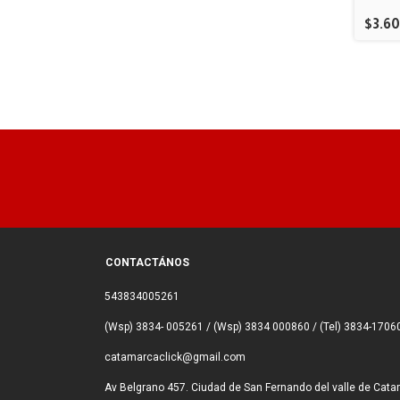
$3.6
CONTACTÁNOS
543834005261
(Wsp) 3834- 005261 / (Wsp) 3834 000860 / (Tel) 3834-1706
catamarcaclick@gmail.com
Av Belgrano 457. Ciudad de San Fernando del valle de Cata