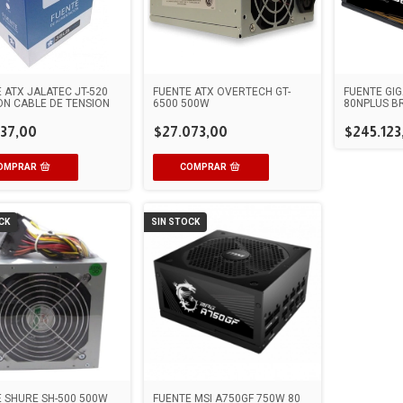
 ATX JALATEC JT-520
FUENTE ATX OVERTECH GT-
FUENTE GIG
N CABLE DE TENSION
6500 500W
80NPLUS B
37,00
$27.073,00
$245.123
CK
SIN STOCK
 SHURE SH-500 500W
FUENTE MSI A750GF 750W 80