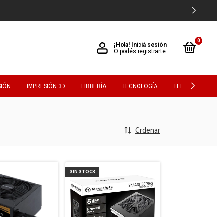
0
¡Hola!
Iniciá sesión
O podés registrarte
SIÓN
IMPRESIÓN 3D
LIBRERÍA
TECNOLOGÍA
TELEVISORES
Ordenar
SIN STOCK