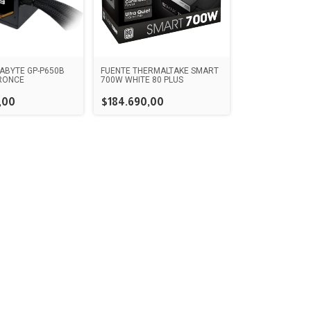
ABYTE GP-P650B
FUENTE THERMALTAKE SMART
RONCE
700W WHITE 80 PLUS
,00
$184.690,00